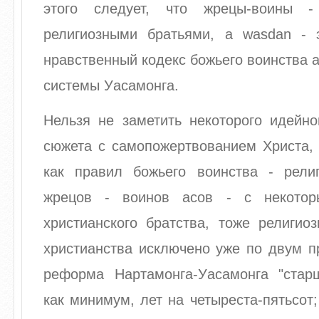
этого следует, что жрецы-воины -
религиозными братьями, а wasdan -
нравственный кодекс божьего воинства а
системы Уасамонга.
Нельзя не заметить некоторого идейно
сюжета с самопожертвованием Христа, 
как правил божьего воинства - религ
жрецов - воинов асов - с некотор
христианского братства, тоже религио
христианства исключено уже по двум п
реформа Нартамонга-Уасамонга "старш
как минимум, лет на четыреста-пятьсот;