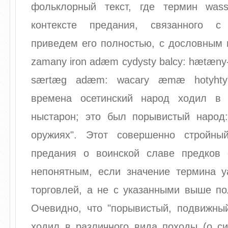
фольклорный текст, где термин was
контексте предания, связанного 
приведем его полностью, с дословным 
zamany iron adæm cydysty balcy: hætæny
særtæg adæm: wacary æmæ hotyhty
времена осетинский народ ходил в 
ныстарон; это был порывистый народ
оружиях". Этот совершенно стройны
предания о воинской славе предков 
непонятным, если значение термина у
торговлей, а не с указанными выше п
Очевидно, что "порывистый, подвижный
ходил в различного вида походы (о с