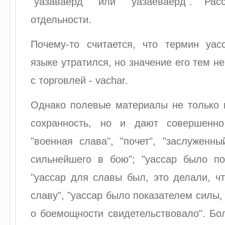
"уазаваерд" или "уазаеваерд". Ра
отдельности.
Почему-то считается, что термин уас
языке утратился, но значение его тем н
с торговлей - vachar.
Однако полевые материалы не только 
сохранность, но и дают совершенно
"военная слава", "почет", "заслуженны
сильнейшего в бою"; "уассар было по
"уассар для славы был, это делали, ч
славу", "уассар было показателем силы,
о боемощности свидетельствовало". Бол