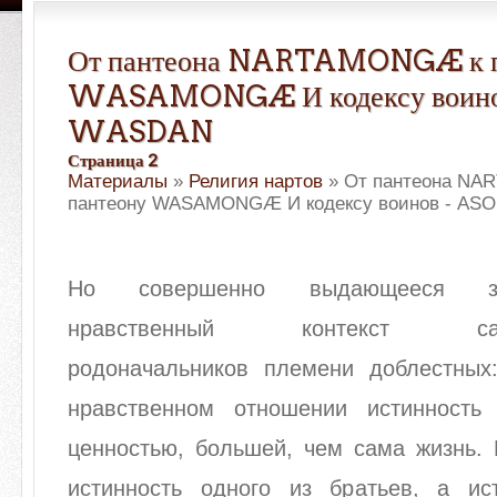
От пантеона NARTAMONGÆ к п
WASAMONGÆ И кодексу воинов
WASDAN
Страница 2
Материалы
»
Религия нартов
» От пантеона N
пантеону WASAMONGÆ И кодексу воинов - AS
Но совершенно выдающееся зн
нравственный контекст самоп
родоначальников племени доблестны
нравственном отношении истинность
ценностью, большей, чем сама жизнь. 
истинность одного из братьев, а ис