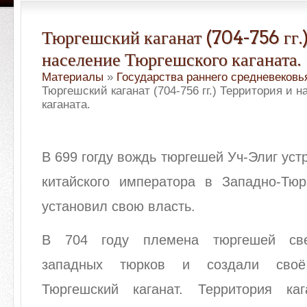
Тюргешский каганат (704-756 гг.
население Тюргешского каганата.
Материалы
»
Государства раннего средневековь
Тюргешский каганат (704-756 гг.) Территория и 
каганата.
В 699 гогду вождь тюргешей Уч-Элиг уст
китайского императора в Западно-Тюр
установил свою власть.
В 704 году племена тюргешей све
западных тюрков и создали своё
Тюргешский каганат. Территория ка