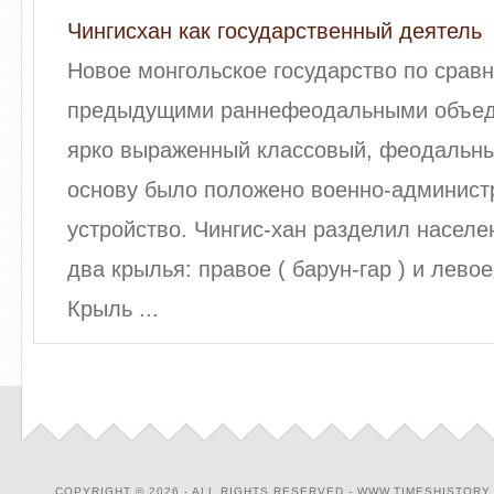
Чингисхан как государственный деятель
Новое монгольское государство по срав
предыдущими раннефеодальными объед
ярко выраженный классовый, феодальный
основу было положено военно-админист
устройство. Чингис-хан разделил насел
два крылья: правое ( барун-гар ) и левое 
Крыль ...
COPYRIGHT © 2026 - ALL RIGHTS RESERVED - WWW.TIMESHISTORY