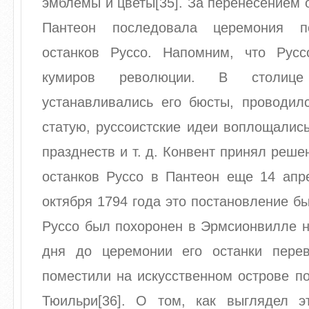
эмблемы и цветы[35]. За перенесением 
Пантеон последовала церемония п
останков Руссо. Напомним, что Рус
кумиров революции. В столиц
устанавливались его бюсты, проводилс
статую, руссоистские идеи воплощалис
празднеств и т. д. Конвент принял реше
останков Руссо в Пантеон еще 14 апре
октября 1794 года это постановление б
Руссо был похоронен в Эрмсионвилле н
дня до церемонии его останки пере
поместили на искусственном острове п
Тюильри[36]. О том, как выглядел э