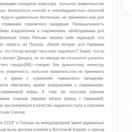
леровцами поощряли агрессора, польское правительство
йны, бахвалиться «силой» и «непобедимостью» польской
, будучи удивительно беспечным, не принимало мер для
 отражению германского нападения. Промышленность
армию вооружением и снаряжением, необходимыми для
Правящая клика Польши тешила себя надеждой, что
ет напасть на Польшу. «Какой интерес для Германии
, что Гитлер желает чего-либо подобного? Знаем, что он
о желает Данцига, но он никогда не согласится уплатить
того города»[89],—говорил Бек румынскому министру
ую уверенность, польское правительство не принимало
ы и армии к отражению германского нападения.
гла обеспечить армию вооружением и снаряжением,
современной войны. К тому же польская военная
жена главным образом вблизи границ с Германией,
и рассматривали в качестве надежного тыла и союзника
тским Союзом.
ие СССР и Польши на международной арене радикально
ша была центром влияния в Восточной Европе, а приход