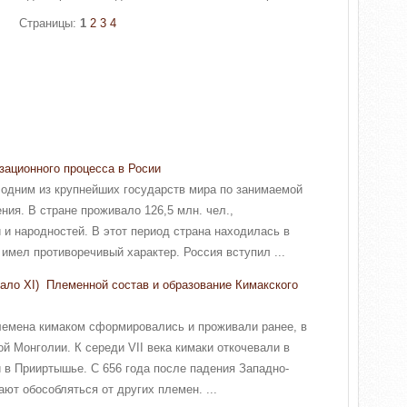
Страницы:
1
2
3
4
ационного процесса в Росии
 одним из крупнейших государств мира по занимаемой
ния. В стране проживало 126,5 млн. чел.,
 и народностей. В этот период страна находилась в
имел противоречивый характер. Россия вступил ...
ачало XI) Племенной состав и образование Кимакского
лемена кимаком сформировались и проживали ранее, в
ой Монголии. К середи VII века кимаки откочевали в
и в Прииртышье. С 656 года после падения Западно-
ают обособляться от других племен. ...