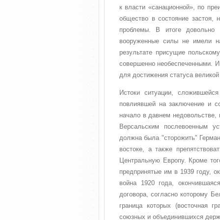
к власти «санационной», по пре
общество в состояние застоя, 
проблемы. В итоге довольно
вооруженные силы не имели на
результате присущие польскому
совершенно необеспеченными. И
для достижения статуса великой
Истоки ситуации, сложившейс
повлиявшей на заключение и со
начало в давнем недовольстве, 
Версальским послевоенным ус
должна была "сторожить" Герман
востоке, а также препятствова
Центральную Европу. Кроме того
предпринятые им в 1939 году, о
война 1920 года, окончившаяс
договора, согласно которому Бе
граница которых (восточная г
союзных и объединившихся держа