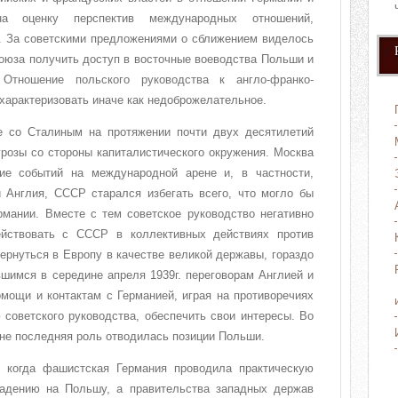
 оценку перспектив международных отношений,
 За советскими предложениями о сближением виделось
оюза получить доступ в восточные воеводства Польши и
 Отношение польского руководства к англо-франко-
характеризовать иначе как недоброжелательное.
е со Сталиным на протяжении почти двух десятилетий
грозы со стороны капиталистического окружения. Москва
ие событий на международной арене и, в частности,
 Англия, СССР старался избегать всего, что могло бы
рмании. Вместе с тем советское руководство негативно
ействовать с СССР в коллективных действиях против
ернуться в Европу в качестве великой державы, гораздо
шимся в середине апреля 1939г. переговорам Англией и
мощи и контактам с Германией, играя на противоречиях
советского руководства, обеспечить свои интересы. Во
 не последняя роль отводилась позиции Польши.
 когда фашистская Германия проводила практическую
падению на Польшу, а правительства западных держав