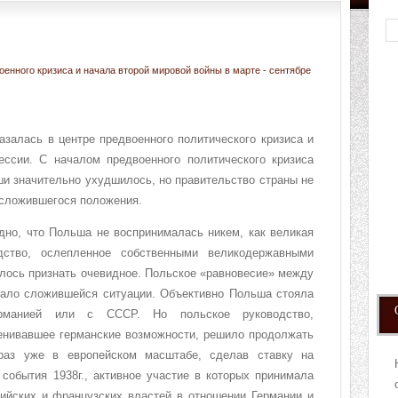
енного кризиса и начала второй мировой войны в марте - сентябре
азалась в центре предвоенного политического кризиса и
ессии. С началом предвоенного политического кризиса
и значительно ухудшилось, но правительство страны не
 сложившегося положения.
дно, что Польша не воспринималась никем, как великая
дство, ослепленное собственными великодержавными
лось признать очевидное. Польское «равновесие» между
ало сложившейся ситуации. Объективно Польша стояла
рманией или с СССР. Но польское руководство,
енивавшее германские возможности, решило продолжать
 раз уже в европейском масштабе, сделав ставку на
события 1938г., активное участие в которых принимала
ийских и французских властей в отношении Германии и