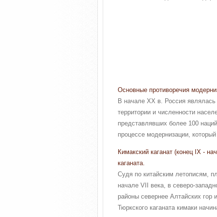
Основные противоречия модерниз
В начале XX в. Россия являлась
территории и численности населе
представлявших более 100 наций
процессе модернизации, который 
Кимакский каганат (конец IX - н
каганата.
Судя по китайским летописям, п
начале VII века, в северо-западн
районы севернее Алтайских гор 
Тюркского каганата кимаки начин