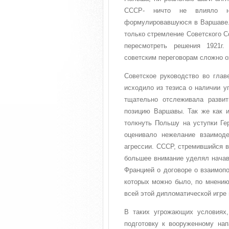
СССР- ничто не влияло на
формулировавшуюся в Варшаве.
только стремление Советского С
пересмотреть решения 1921г.
советским переговорам сложно о
Советское руководство во глав
исходило из тезиса о наличии у
тщательно отслеживала развит
позицию Варшавы. Так же как и
толкнуть Польшу на уступки Ге
оценивало нежелание взаимод
агрессии. СССР, стремившийся в
большее внимание уделял начав
Францией о договоре о взаимопо
которых можно было, по мнению 
всей этой дипломатической игре
В таких угрожающих условиях,
подготовку к вооруженному на