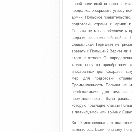
своей политикой сговора с гит
продолжало скрывать угрозу во
армии. Польское правительство
подготовки страны и армии к
Польши не могла обеспечить 
ведения современной войны. 
фашистская Германия не рискн
воевать с Польшей? Верите ли вы
этого не желает. Он определенн
такую цену за приобретение э
иностранных дел. Сохраняя так
мер для подготовки стран
Промышленность Польши не мо
необходимыми для ведения 
промышленность была располо
которую правящие классы Польш
в планируемой ими войне с Сове
За 20 межвоенных лет положен
изменилось. Если поначалу Поль