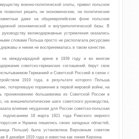
имуществу военно-политической элиты, привел польское
не позволил решить ни экономические, ни политические
 заметные даже на общеевропейском фоне польские
дежной экономической и внутриполитической базы. В
 руководству великодержавные устремления оказались
ными словами Польша просто не располагала ресурсами
 державы и никем не воспринималась в таком качестве.
я на международной арене в 1939 году и во многом
держание советско-германских соглашений, берут свое
испытываемом Германией и Советской Россией в связи с
тройством 1919 года, в результате которого Польша
ию, потерпевшую поражение в первой мировой войне, на
ть проникновению большевизма из Советской России в
, на внешнеполитические шаги советского руководства,
казала влияние неудачная для России советско-польская
я подписанием 18 марта 1921 года Рижского мирного
лоруссия и Украина лишились своих западных областей,
раница Польши) была установлена Верховным советом
в 8 декабря 1919 года и известна как линия Керзона.