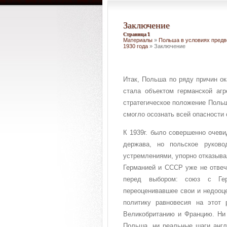
Заключение
Страница 1
Материалы
»
Польша в условиях предво
1930 года
» Заключение
Итак, Польша по ряду причин ок
стала объектом германской агр
стратегическое положение Польш
смогло осознать всей опасности
К 1939г. было совершенно очеви
держава, но польское руково
устремлениями, упорно отказыва
Германией и СССР уже не отвеч
перед выбором: союз с Ге
переоценивавшее свои и недооц
политику равновесия на этот
Великобританию и Францию. Ни 
Польша, ни реальные шаги англ