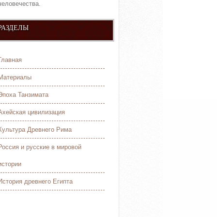
человечества.
РАЗДЕЛЫ
Главная
Материалы
Эпоха Танзимата
Ахейская цивилизация
Культура Древнего Рима
Россия и русские в мировой
истории
История древнего Египта