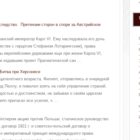
следство. Претензии сторон в споре за Австрийское
рманский император Карл VI. Ему наследовала его дочь
естве с герцогом Стефаном Лотарингским), права
ны европейскими державами еще при жизни Карла VI,
и издавшим проект Прагматической сан ...
Битва при Херсонесе
цатилетнего возраста, Филипп, отправляясь в очередной
род Пеллу, и повелел взять на себя управление страной.
достью и достоинством, не забывая о своём царском
пп прилагал все усилия, ч ...
Гитлером акцию против Польши, сталинское руководство
оговор 1921 г. и советско-польский договор о
ло императивный принцип международного права: