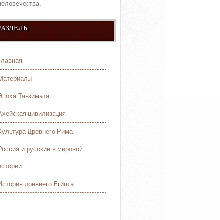
человечества.
РАЗДЕЛЫ
Главная
Материалы
Эпоха Танзимата
Ахейская цивилизация
Культура Древнего Рима
Россия и русские в мировой
истории
История древнего Египта