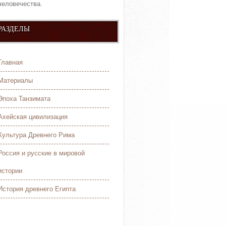
человечества.
РАЗДЕЛЫ
Главная
Материалы
Эпоха Танзимата
Ахейская цивилизация
Культура Древнего Рима
Россия и русские в мировой
истории
История древнего Египта