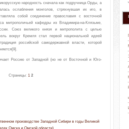
икорусскую народность сначала как подручница Орды, а
алась ослабления монголов, стряхнувшая их иго, в
ставляла собой соединение православия с восточной
оса митрополичьей кафедры из Владимира-на-Клязьме,
ссии. Союз великого князя и митрополита с целью
мель вокруг Кремля стал первой национальной идеей
традиция российской самодержавной власти, которой
няется[9].
ичает Россию от Западной (но не от Восточной и Юго-
Страницы:
1
2
твенном производстве Западной Сибири в годы Великой
алах Омска и Омской области).