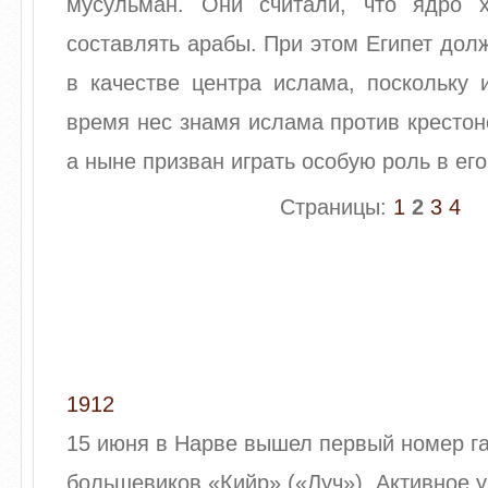
мусульман. Они считали, что ядро 
составлять арабы. При этом Египет дол
в качестве центра ислама, поскольку 
время нес знамя ислама против крестон
а ныне призван играть особую роль в ег
Страницы:
1
2
3
4
1912
15 июня в Нарве вышел первый номер га
большевиков «Кийр» («Луч»). Активное у