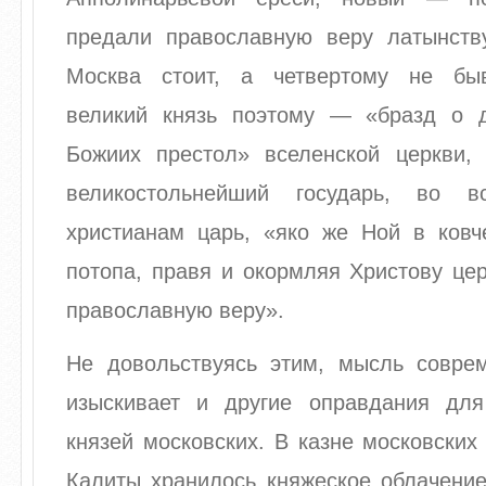
предали православную веру латынст
Москва стоит, а четвертому не быв
великий князь поэтому — «бразд о 
Божиих престол» вселенской церкви,
великостольнейший государь, во в
христианам царь, «яко же Ной в ковч
потопа, правя и окормляя Христову це
православную веру».
Не довольствуясь этим, мысль совре
изыскивает и другие оправдания для
князей московских. В казне московских
Калиты хранилось княжеское облачение