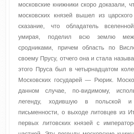
московские книжники скоро доказали, ч
московских князей вышел из царского
сказание, что обладатель вселенно
умирая, поделил всю землю меж
сродниками, причем область по Вис
своему Прусу, отчего она и стала назыв
этого Пруса был в четырнадцатом коле
Московских государей — Рюрик. Моско
данном случае, по-видимому, испол
легенду, ходившую в польской и 
письменности, о выходе литовцев из И
первых литовских князей с император
настией. Эту легенду московские книж