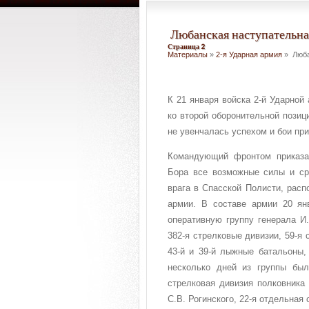
Любанская наступательна
Страница 2
Материалы
»
2-я Ударная армия
» Люба
К 21 января войска 2-й Ударной
ко второй оборонительной позиц
не увенчалась успехом и бои при
Командующий фронтом приказа
Бора все возможные силы и ср
врага в Спасской Полисти, расп
армии. В составе армии 20 я
оперативную группу генерала И
382-я стрелковые дивизии, 59-я 
43-й и 39-й лыжные батальоны,
несколько дней из группы был
стрелковая дивизия полковника 
С.В. Рогинского, 22-я отдельная