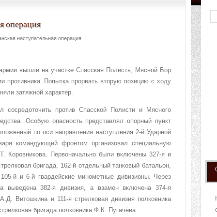
я операция
нская наступательная операция
 армии вышли на участке Спасская Полисть, Мясной Бор
ии противника. Попытка прорвать вторую позицию с ходу
няли затяжной характер.
л сосредоточить против Спасской Полисти и Мясного
едства. Особую опасность представлял опорный пункт
оложенный по оси направления наступления 2-й Ударной
нваря командующий фронтом организовал специальную
.Т. Коровникова. Первоначально были включены 327-я и
стрелковая бригада, 162-й отдельный танковый батальон,
 105-й и 6-й гвардейские минометные дивизионы. Через
а выведена 382-я дивизия, а взамен включена 374-я
А.Д. Витошкина и 111-я стрелковая дивизия полковника
 стрелковая бригада полковника Ф.К. Пугачёва.