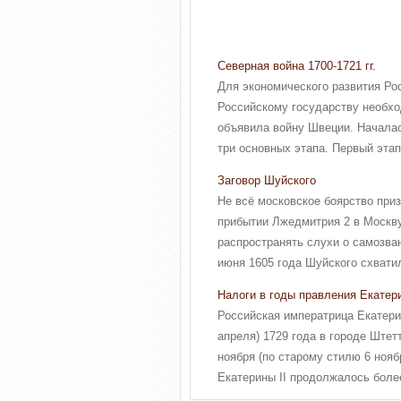
Северная война 1700-1721 гг.
Для экономического развития Ро
Российскому государству необход
объявила войну Швеции. Началас
три основных этапа. Первый этап 
Заговор Шуйского
Не всё московское боярство при
прибытии Лжедмитрия 2 в Москву
распространять слухи о самозва
июня 1605 года Шуйского схватил
Налоги в годы правления Екатери
Российская императрица Екатерин
апреля) 1729 года в городе Штет
ноября (по старому стилю 6 нояб
Екатерины II продолжалось более