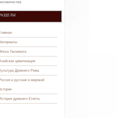
человечества.
РАЗДЕЛЫ
Главная
Материалы
Эпоха Танзимата
Ахейская цивилизация
Культура Древнего Рима
Россия и русские в мировой
истории
История древнего Египта