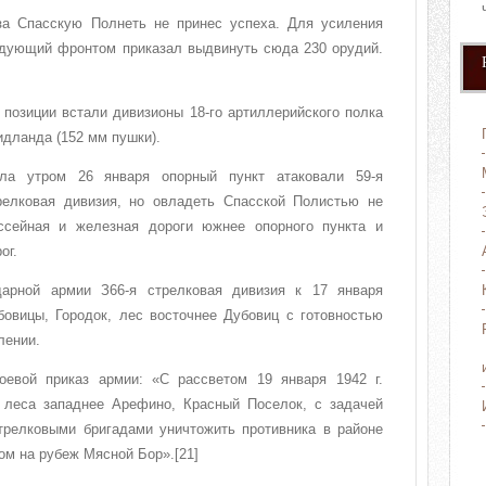
за Спасскую Полнеть не принес успеха. Для усиления
ндующий фронтом приказал выдвинуть сюда 230 орудий.
 позиции встали дивизионы 18-го артиллерийского полка
идланда (152 мм пушки).
ела утром 26 января опорный пункт атаковали 59-я
релковая дивизия, но овладеть Спасской Полистью не
ссейная и железная дороги южнее опорного пункта и
ог.
дарной армии З66-я стрелковая дивизия к 17 января
бовицы, Городок, лес восточнее Дубовиц с готовностью
лении.
оевой приказ армии: «С рассветом 19 января 1942 г.
 леса западнее Арефино, Красный Поселок, с задачей
стрелковыми бригадами уничтожить противника в районе
м на рубеж Мясной Бор».[21]