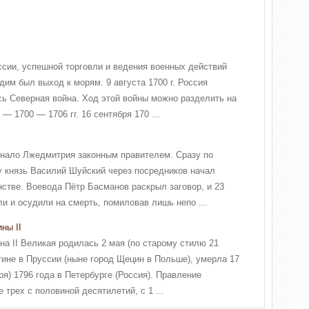
ссии, успешной торговли и ведения военных действий
им был выход к морям. 9 августа 1700 г. Россия
ь Северная война. Ход этой войны можно разделить на
— 1700 — 1706 гг. 16 сентября 170 ...
знало Лжедмитрия законным правителем. Сразу по
 князь Василий Шуйский через посредников начал
нстве. Воевода Пётр Басманов раскрыл заговор, и 23
и и осудили на смерть, помиловав лишь непо ...
ны II
а II Великая родилась 2 мая (по старому стилю 21
тине в Пруссии (ныне город Щецин в Польше), умерла 17
ря) 1796 года в Петербурге (Россия). Правление
 трех с половиной десятилетий, с 1 ...