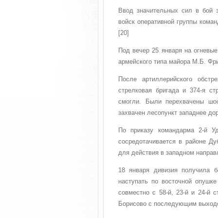
Ввод значительных сил в бой 
войск оперативной группы кома
[20]
Под вечер 25 января на огневые
армейского типа майора М.Б. Фр
После артиллерийского обстр
стрелковая бригада и 374-я ст
смогли. Были перехвачены шо
захвачен лесопункт западнее дор
По приказу командарма 2-й У
сосредотачивается в районе Ду
для действия в западном направ
18 января дивизия получила б
наступать по восточной опушке
совместно с 58-й, 23-й и 24-й 
Борисово с последующим выходо