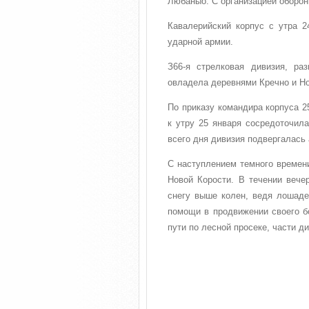
Любаныо. С организацией обороны
Кавалерийский корпус с утра 2
ударной армии.
З66-я стрелковая дивизия, ра
овладела деревнями Кречно и Но
По приказу командира корпуса 2
к утру 25 января сосредоточила
всего дня дивизия подвергалась 
С наступлением темного времени
Новой Корости. В течении вече
снегу выше колен, ведя лошаде
помощи в продвижении своего бо
пути по лесной просеке, части д