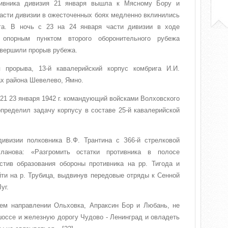
тивника дивизия 21 января вышла к Мясному Бору и
Части дивизии в ожесточенных боях медленно вклинились
га. В ночь с 23 на 24 января части дивизии в ходе
 опорным пунктом второго оборонительного рубежа
авершили прорыв рубежа.
 прорыва, 13-й кавалерийский корпус комбрига И.И.
ах района Шевелево, Ямно.
21 23 января 1942 г. командующий войсками Волховского
пределил задачу корпусу в составе 25-й кавалерийской
дивизии полковника В.Ф. Трантина с З66-й стрелковой
ланова: «Разгромить остатки противника в полосе
стив образования обороны противника на рр. Тигода и
йти на р. Трубица, выдвинув передовые отряды к Сенной
уг.
ем направлении Ольховка, Апраксин Бор и Любань, не
шоссе и железную дорогу Чудово - Ленинград и овладеть