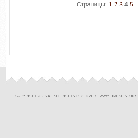
Страницы:
1
2
3
4
5
COPYRIGHT © 2026 - ALL RIGHTS RESERVED - WWW.TIMESHISTORY