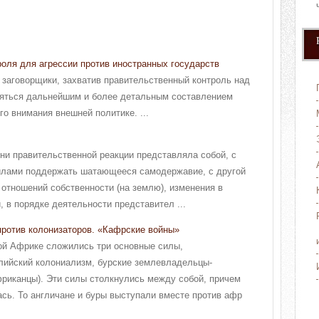
роля для агрессии против иностранных государств
е заговорщики, захватив правительственный контроль над
няться дальнейшим и более детальным составлением
го внимания внешней политике. ...
ни правительственной реакции представляла собой, с
силами поддержать шатающееся самодержавие, с другой
 отношений собственности (на землю), изменения в
 в порядке деятельности представител ...
ротив колонизаторов. «Кафрские войны»
ой Африке сложились три основные силы,
глийский колониализм, бурские землевладельцы-
фриканцы). Эти силы столкнулись между собой, причем
ась. То англичане и буры выступали вместе против афр