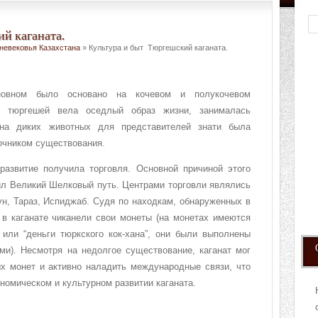
й каганата.
дневековья Казахстана
» Культура и быт Тюргешский каганата.
новном было основано на кочевом и полукочевом
ть тюргешей вела оседлый образ жизни, занималась
 на диких животных для представителей знати была
очником существования.
развитие получила торговля. Основной причиной этого
дил Великий Шелковый путь. Центрами торговли являлись
гун, Тараз, Испиджаб. Судя по находкам, обнаруженных в
 в каганате чиканели свои монеты (на монетах имеются
 или “деньги тюркского кок-хана”, они были выполнены
ми). Несмотря на недолгое существование, каганат мог
ых монет и активно наладить международные связи, что
ономическом и культурном развитии каганата.