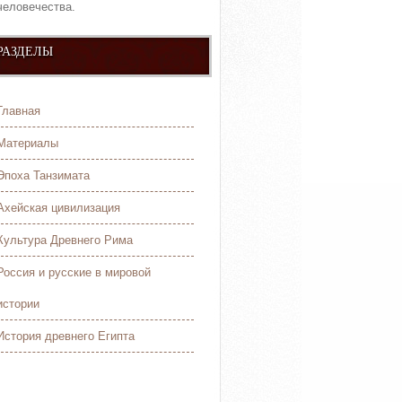
человечества.
РАЗДЕЛЫ
Главная
Материалы
Эпоха Танзимата
Ахейская цивилизация
Культура Древнего Рима
Россия и русские в мировой
истории
История древнего Египта