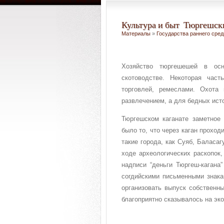
Культура и быт Тюргешски
Материалы
»
Государства раннего сре
Хозяйство тюргешешей в ос
скотоводстве. Некоторая час
торговлей, ремеслами. Охота
развлечением, а для бедных ист
Тюргешском каганате заметное 
было то, что через каган прохо
такие города, как Суяб, Баласа
ходе археологических раскопок,
надписи “деньги Тюргеш-кагана”
согдийскими письменными знака
организовать выпуск собственн
благоприятно сказывалось на эк