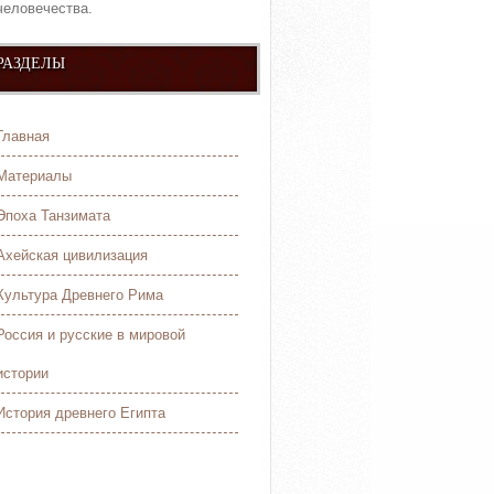
человечества.
РАЗДЕЛЫ
Главная
Материалы
Эпоха Танзимата
Ахейская цивилизация
Культура Древнего Рима
Россия и русские в мировой
истории
История древнего Египта