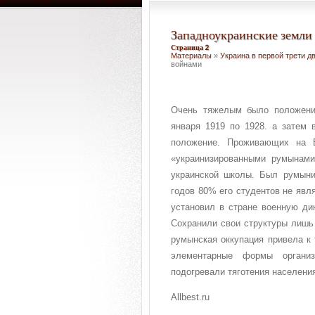
Западноукраинские земли
Страница 2
Материалы
»
Украина в первой трети д
войнами
Очень тяжелым было положени
января 1919 по 1928. а затем 
положение. Проживающих на Б
«украинизированными румынами
украинской школы. Был румыниз
годов 80% его студентов не явл
установил в стране военную ди
Сохранили свои структуры лишь
румынская оккупация привела к 
элементарные формы организ
подогревали тяготения населени
Allbest.ru