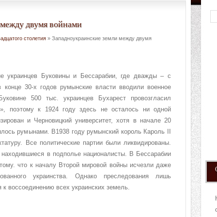
 между двумя войнами
вадцатого столетия
» Западноукраинские земли между двумя
е украинцев Буковины и Бессарабии, где дважды – с
в конце 30-х годов румынские власти вводили военное
уковине 500 тыс. украинцев Бухарест провозгласил
», поэтому к 1924 году здесь не осталось ни одной
ирован и Черновицкий университет, хотя в начале 20
ялось румынами. В1938 году румынский король Кароль II
ктатуру. Все политические партии были ликвидированы.
 находившиеся в подполье националисты. В Бессарабии
тому. что к началу Второй мировой войны исчезли даже
ованного украинства. Однако преследования лишь
я к воссоединению всех украинских земель.