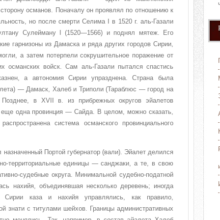
сторону османов. Поначалу он проявлял по отношению к
ьность, но после смерти Селима I в 1520 г. аль-Газали
ултану Сулейману I (1520—1566) и поднял мятеж. Его
кие гарнизоны из Дамаска и ряда других городов Сирии,
могли, а затем потерпели сокрушительное поражение от
х османских войск. Сам аль-Газали пытался спастись
казнен, а автономия Сирии упразднена. Страна была
алета) — Дамаск, Халеб и Триполи (Тараблюс — город на
 Позднее, в XVII в. из прибрежных округов эйалетов
 еще одна провинция — Сайда. В целом, можно сказать,
распространена система османского провинциального
л назначенный Портой губернатор (вали). Эйалет делился
но-территориальные единицы — санджаки, а те, в свою
ативно-судебные округа. Минимальной судебно-податной
ась нахийя, объединявшая несколько деревень; иногда
 Сирии каза и нахийя управлялись, как правило,
ой знати с титулами шейхов. Границы административных
тно менялись. Так, например, в состав эйалета Халеб