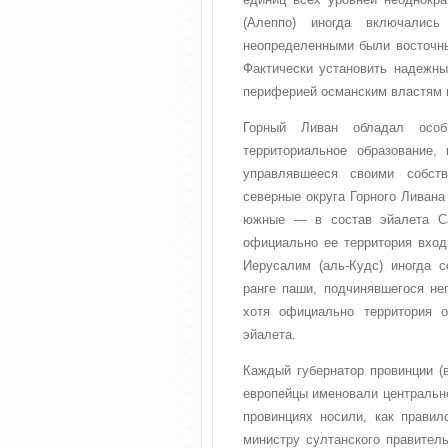
(Алеппо) иногда включалис
неопределенными были восточны
Фактически установить надежны
периферией османским властям в
Горный Ливан обладал особ
территориальное образование,
управлявшееся своими собст
северные округа Горного Ливана
южные — в состав эйалета Са
официально ее территория вход
Иерусалим (аль-Кудс) иногда 
ранге паши, подчинявшегося неп
хотя официально территория о
эйалета.
Каждый губернатор провинции (
европейцы именовали центрально
провинциях носили, как правил
министру султанского правител