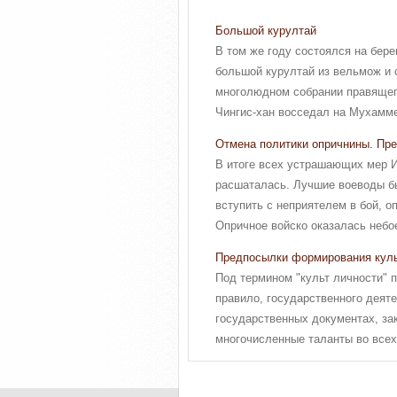
Большой курултай
В том же году состоялся на бе
большой курултай из вельмож и 
многолюдном собрании правящего
Чингис-хан восседал на Мухамме
Отмена политики опричнины. Пре
В итоге всех устрашающих мер И
расшаталась. Лучшие воеводы бы
вступить с неприятелем в бой, о
Опричное войско оказалась небое
Предпосылки формирования куль
Под термином "культ личности" 
правило, государственного деят
государственных документах, за
многочисленные таланты во всех 