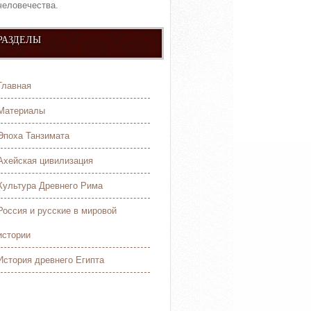
человечества.
РАЗДЕЛЫ
Главная
Материалы
Эпоха Танзимата
Ахейская цивилизация
Культура Древнего Рима
Россия и русские в мировой
истории
История древнего Египта