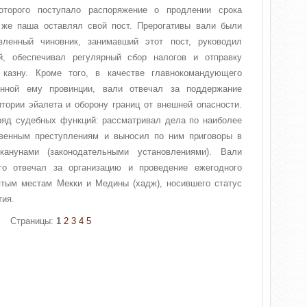
оторого поступало распоряжение о продлении срока
 же паша оставлял свой пост. Прерогативы вали были
вленный чиновник, занимавший этот пост, руководил
й, обеспечивал регулярный сбор налогов и отправку
казну. Кроме того, в качестве главнокомандующего
енной ему провинции, вали отвечал за поддержание
тории эйалета и оборону границ от внешней опасности.
ряд судебных функций: рассматривал дела по наиболее
венным преступлениям и выносил по ним приговоры в
канунами (законодательными установлениями). Вали
го отвечал за организацию и проведение ежегодного
тым местам Мекки и Медины (хадж), носившего статус
тия.
Страницы:
1
2
3
4
5