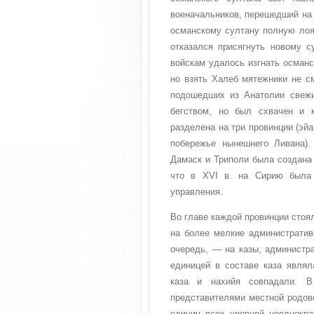
военачальников, перешедший на 
османскому султану полную лоял
отказался присягнуть новому с
войскам удалось изгнать османс
но взять Халеб мятежники не с
подошедших из Анатолии свежи
бегством, но был схвачен и 
разделена на три провинции (эй
побережье нынешнего Ливана).
Дамаск и Триполи была создана
что в XVI в. на Сирию была 
управления.
Во главе каждой провинции стоя
на более мелкие административ
очередь, — на казы, администр
единицей в составе каза являл
каза и нахийя совпадали. В
представителями местной родов
единиц всех уровней неоднокра