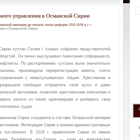
ного управления в Османской Сирии
нской империи до начала эпохи реформ (XVI-XVIII в.)
»
ния в Османской Сирии
Сирии султан Селим I созвал собрание представителей
областей. Он лично выслушивал пожелания собравшихся,
онфликты. По распоряжению султана были значительно
ошлины, произведена перерегистрация земель, сняты
ограничения с немусульманских общин. Христианам и
разрешали свободно отправлять свой культ и даже
ической автономии, позволяя христианским епископам и
ирать налоги со своих единоверцев и разбирать свои
лигиозных судах.
мамлюков Сирия сохраняла в составе Османской империи
втономии. Интеграция Сирии в военно-административные
а постепенно. В 1518 г. правителем Сирии от имени
начен Джанберди аль-Газали — один из мамлюкских