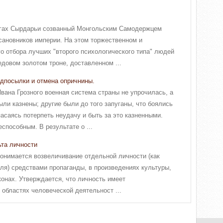
регах Сырдарьи созванный Монгольским Самодержцем
сановников империи. На этом торжественном и
 отбора лучших "второго психологического типа" людей
довом золотом троне, доставленном ...
дпосылки и отмена опричнины.
вана Грозного военная система страны не упрочилась, а
ли казнены; другие были до того запуганы, что боялись
пасаясь потерпеть неудачу и быть за это казненными.
способным. В результате о ...
та личности
понимается возвеличивание отдельной личности (как
еля) средствами пропаганды, в произведениях культуры,
конах. Утверждается, что личность имеет
областях человеческой деятельност ...