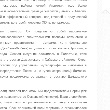
ь некоторые районы южной Анатолии, еще более
е и юго-восточные границы эйалетов Дамаск и Алеппо.
й и эффективный контроль над кочевой и полукочевой
плоть до второй половины XIX в. не удалось.
ым статусом. Он представлял собой вассальное
 пользовавшееся значительными правами автономии и
венными правителями — эмирами, хотя формально
 (Джэбэль-Любнан) входили в состав эйалета Триполи, а
йда. Особая ситуация сложилась в Палестине, хотя
ила в состав Дамаскского и Сайдского эйалетов. Округ
состоял под управлением мутасаррифа — чиновника в
осредственно Порте, а не губернатора (вали) Дамаска,
круга продолжала оставаться в составе Дамаскского
вали) являлся полномочным представителем Порты (так
е правительство Османской империи). Вали в сирийских
о, титул паши и приравнивались по рангу к везирю —
ьства. Срок полномочий вали формально ограничивался