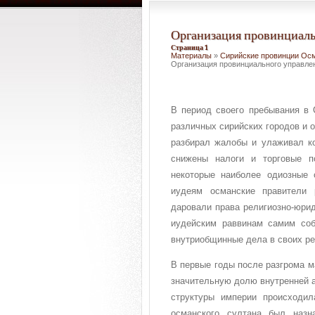
Организация провинциаль
Страница 1
Материалы
»
Сирийские провинции Осма
Организация провинциального управле
В период своего пребывания в 
различных сирийских городов и 
разбирал жалобы и улаживал к
снижены налоги и торговые п
некоторые наиболее одиозные 
иудеям османские правители 
даровали права религиозно-юрид
иудейским раввинам самим соб
внутриобщинные дела в своих ре
В первые годы после разгрома 
значительную долю внутренней а
структуры империи происходил
османского султана был наз