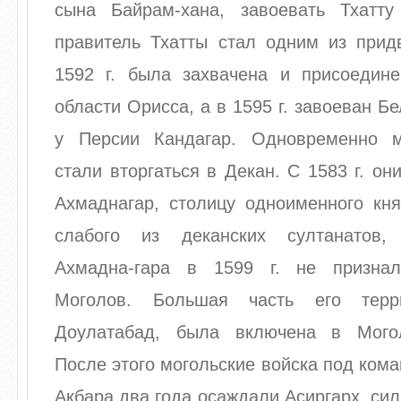
сына Байрам-хана, завоевать Тхатт
правитель Тхатты стал одним из прид
1592 г. была захвачена и присоедине
области Орисса, а в 1595 г. завоеван Б
у Персии Кандагар. Одновременно м
стали вторгаться в Декан. С 1583 г. он
Ахмаднагар, столицу одноименного кня
слабого из деканских султанатов,
Ахмадна-гара в 1599 г. не призна
Моголов. Большая часть его терр
Доулатабад, была включена в Мого
После этого могольские войска под ком
Акбара два года осаждали Асиргарх, си