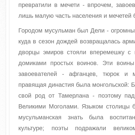
превратили в мечети - впрочем, завое
лишь малую часть населения и мечетей 
Городом мусульман был Дели - огромны
куда в сезон дождей возвращалась арм
дворцы эмиров стояли вперемешку с
домиками простых воинов. Эти воин
завоевателей - афганцев, тюрок и 
правящая династия была монгольской: Б
свой род от Тамерлана - поэтому па
Великими Моголами. Языком столицы б
мусульманская знать была воспита
культуре; поэты подражали велик