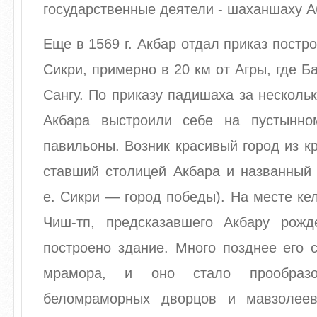
государственные деятели - шаханшаху А
Еще в 1569 г. Акбар отдал приказ постр
Сикри, примерно в 20 км от Агры, где Б
Сангу. По приказу падишаха за несколь
Акбара выстроили себе на пустынно
павильоны. Возник красивый город из кр
ставший столицей Акбара и названный 
е. Сикри — город победы). На месте к
Чиш-тп, предсказавшего Акбару рож
построено здание. Много позднее его 
мрамора, и оно стало прообраз
беломраморных дворцов и мавзолеев