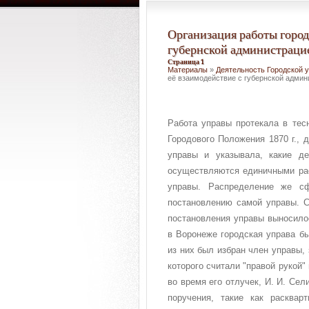
Организация работы город
губернской администраци
Страница 1
Материалы
»
Деятельность Городской 
её взаимодействие с губернской админ
Работа управы протекала в тес
Городового Положения 1870 г.,
управы и указывала, какие д
осуществляются единичными рас
управы. Распределение же с
постановлению самой управы. С
постановления управы выносило
в Воронеже городская управа бы
из них был избран член управы, 
которого считали "правой рукой"
во время его отлучек, И. И. Се
поручения, такие как расквар