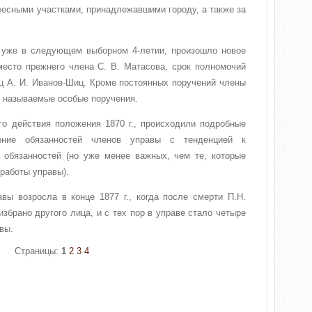
есными участками, принадлежавшими городу, а также за
., уже в следующем выборном 4-летии, произошло новое
место прежнего члена С. В. Матасова, срок полномочий
ец А. И. Иванов-Шиц. Кроме постоянных поручений члены
к называемые особые поручения.
го действия положения 1870 г., происходили подробные
ение обязанностей членов управы с тенденцией к
 обязанностей (но уже менее важных, чем те, которые
работы управы).
вы возросла в конце 1877 г., когда после смерти П.Н.
збрано другого лица, и с тех пор в управе стало четыре
вы.
Страницы:
1
2
3
4