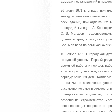
думских постановлений и некото
26 июня 1871 г. управа принял
между остальными четырьмя чл
всех зданий, принадлежащих 
площадей, купец Ф. А. Кронстре
С. В. Матасов - водопроводом,
сдачей в аренду городских уча
Болычев взял на себя казначейск
10 ноября 1871 г. городская ду
городской управы. Первый разд
время её работы и порядок рабо
этот вопрос дума предоставил
порядку решения дел". Коллеги
в том числе заключение управ
рассмотрение смет и отчетов уп
с недвижимых имуществ, соста
разрешение строительства час
решение общих вопросов по ра
сумм управы, распределение об