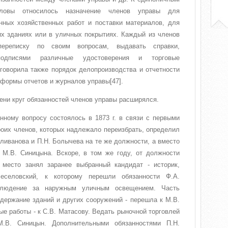
оловы относилось назначение членов управы для
нных хозяйственных работ и поставки материалов, для
их зданиях или в уличных покрытиях. Каждый из членов
ереписку по своим вопросам, выдавать справки,
подписями различные удостоверения и торговые
говорила также порядок делопроизводства и отчетности
 формы отчетов и журналов управы[47].
мени круг обязанностей членов управы расширялся.
нному вопросу состоялось в 1873 г. в связи с первыми
оих членов, которых надлежало переизбрать, определил
еливанова и П.Н. Болычева на те же должности, а вместо
 М.В. Синицына. Вскоре, в том же году, от должности
 место занял заранее выбранный кандидат - историк,
еселовский, к которому перешли обязанности Ф.А.
блюдение за наружным уличным освещением. Часть
одержание зданий и других сооружений - перешла к М.В.
ые работы - к С.В. Матасову. Ведать рыночной торговлей
.В. Синицын. Дополнительными обязанностями П.Н.