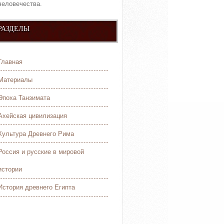
человечества.
РАЗДЕЛЫ
Главная
Материалы
Эпоха Танзимата
Ахейская цивилизация
Культура Древнего Рима
Россия и русские в мировой
истории
История древнего Египта