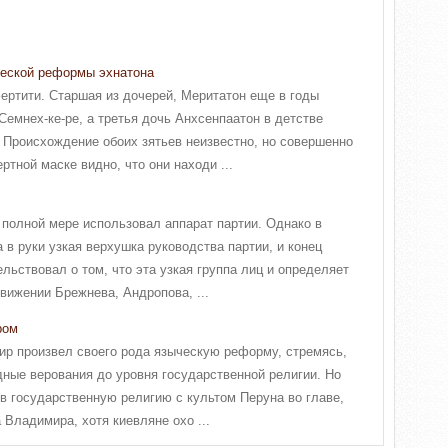
ческой реформы эхнатона
ертити. Старшая из дочерей, Меритатон еще в годы
емнех-ке-ре, а третья дочь Анхсенпаатон в детстве
 Происхождение обоих зятьев неизвестно, но совершенно
ртной маске видно, что они находи ...
 полной мере использовал аппарат партии. Однако в
в руки узкая верхушка руководства партии, и конец
ельствовал о том, что эта узкая группа лиц и определяет
вижении Брежнева, Андропова, ...
ром
р произвел своего рода языческую реформу, стремясь,
дные верования до уровня государственной религии. Но
в государственную религию с культом Перуна во главе,
 Владимира, хотя киевляне охо ...