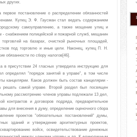
рых других.
а первое постановление о распределении обязанностей
енами. Купец Э. Ф. Гаусман стал ведать содержанием
городскому самоуправлению, а также мощение улиц и
м - снабжением полицейской и пожарной служб, мещанин
 торговлей на базарах, очисткой рыночных площадей,
стков под торговлю и иные цели. Наконец, купец П. Н.
ие обязанности по сбору налогов[46].
ма в присутствии 24 гласных утвердила инструкцию для
ел определял "порядок занятий в управе", в том числе
ты канцелярии. Каков должен быть состав канцелярии -
а решать самой управе. Второй раздел был посвящен
альному рассмотрению членов управы подлежали 13 дел,
ой контрактов и договоров подряда, предварительное
равы для внесения в думу, определение оценочного сбора
вление проектов "обязательных постановлений" думы,
тных зданий и утверждение архитектурных проектов,
сквартированию войск, освидетельствование денежных
язанностей между членами управы и др. К единоличным