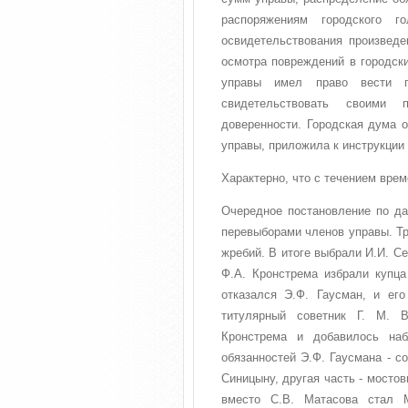
распоряжениям городского г
освидетельствования произведе
осмотра повреждений в городск
управы имел право вести п
свидетельствовать своими 
доверенности. Городская дума о
управы, приложила к инструкции
Характерно, что с течением вре
Очередное постановление по да
перевыборами членов управы. Тр
жребий. В итоге выбрали И.И. С
Ф.А. Кронстрема избрали купца
отказался Э.Ф. Гаусман, и его
титулярный советник Г. М. В
Кронстрема и добавилось на
обязанностей Э.Ф. Гаусмана - с
Синицыну, другая часть - мостов
вместо С.В. Матасова стал М