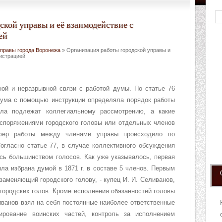
ской управы и её взаимодействие с
ей
управы города Воронежа
» Организация работы городской управы и
истрацией
ной и неразрывной связи с работой думы. По статье 76
 дума с помощью инструкции определяла порядок работы
ела подлежат коллегиальному рассмотрению, а какие
поряжениями городского головы или отдельных членов
фер работы между членами управы происходило по
огласно статье 77, в случае коллективного обсуждения
сь большинством голосов. Как уже указывалось, первая
ла избрана думой в 1871 г. в составе 5 членов. Первым
заменяющий городского голову, - купец И. И. Селиванов,
 городских голов. Кроме исполнения обязанностей головы
ливанов взял на себя постоянные наиболее ответственные
тирование воинских частей, контроль за исполнением