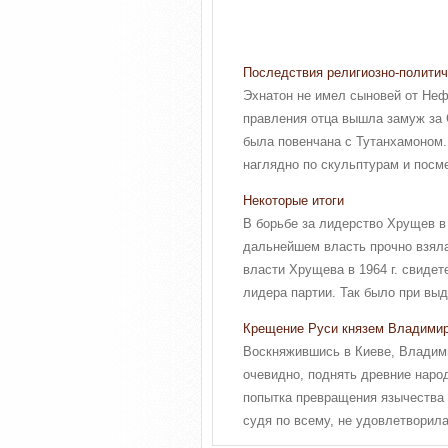
Последствия религиозно-полити
Эхнатон не имел сыновей от Неф
правления отца вышла замуж за С
была повенчана с Тутанхамоном.
наглядно по скульптурам и посме
Некоторые итоги
В борьбе за лидерство Хрущев в
дальнейшем власть прочно взяла 
власти Хрущева в 1964 г. свидет
лидера партии. Так было при выд
Крещение Руси князем Владими
Воскняжившись в Киеве, Владими
очевидно, поднять древние наро
попытка превращения язычества 
судя по всему, не удовлетворила