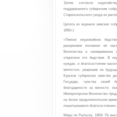
Затем, согласно ходатайств
поддержанного губернским собр
Старооскольского уезда из расп
Цитата из журнала земских собр
1892г.):
«Тяжкое неурожайное бедств
разорением половине её нас
Величества и своевременно 
отвратили это бедствие. В не
нуждах, и благосостоянии насел
милостью, разрешив на будущи
Курское губернское земство д
Государь, чувства своей бе
благодарности за милости, о
Императорское Величество прод
на более продолжительное врем
пошатнувшееся благосостояние»
Меры по Рыльску, 1892г По выс