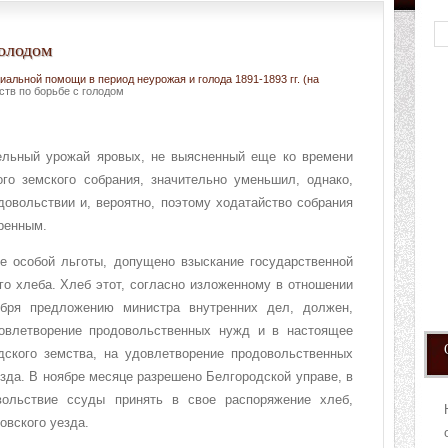
голодом
альной помощи в период неурожая и голода 1891-1893 гг. (на
тв по борьбе с голодом
ельный урожай яровых, не выясненный еще ко времени
ого земского собрания, значительно уменьшил, однако,
овольствии и, вероятно, поэтому ходатайство собрания
ренным.
де особой льготы, допущено взыскание государственной
го хлеба. Хлеб этот, согласно изложенному в отношении
ября предложению министра внутренних дел, должен,
довлетворение продовольственных нужд и в настоящее
дского земства, на удовлетворение продовольственных
езда. В ноябре месяце разрешено Белгородской управе, в
вольствие ссуды принять в свое распоряжение хлеб,
овского уезда.