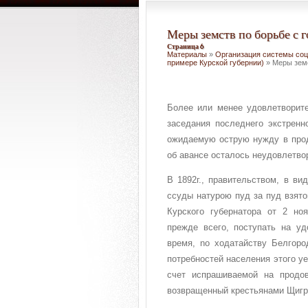
Меры земств по борьбе с 
Страница 6
Материалы
»
Организация системы соци
примере Курской губернии)
» Меры земс
Более или менее удовлетворит
заседания последнего экстренн
ожидаемую острую нужду в прод
об авансе осталось неудовлетво
В 1892г., правительством, в ви
ссуды натурою пуд за пуд взято
Курского губернатора от 2 но
прежде всего, поступать на у
время, no ходатайству Белгоро
потребностей населения этого у
счет испрашиваемой на продо
возвращенный крестьянами Щигр