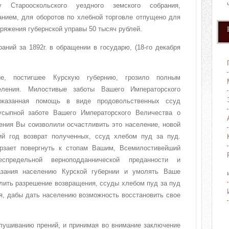
у Старооскольского уездного земского собрания,
анием, для оборотов по хлебной торговле отпущено для
оряжения губернской управы 50 тысяч рублей.
аний за 1892г. в обращении в государю, (18-го декабря
ие, постигшее Курскую губернию, грозило полным
еления. Милостивые заботы Вашего Императорского
оказанная помощь в виде продовольственных ссуд
усыпной заботе Вашего Императорского Величества о
ения Вы соизволили осчастливить это население, новой
й год возврат полученных, ссуд хлебом пуд за пуд.
ерзает повергнуть к стопам Вашим, Всемилостивейший
спредельной верноподданнической преданности и
казания населению Курской губернии и умолять Ваше
лить разрешение возвращения, ссуды хлебом пуд за пуд
я, дабы дать населению возможность восстановить свое
.
лушиванию прений, и принимая во внимание заключение