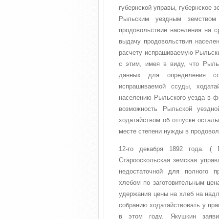
губернской управы, губернское з
Рыльским уездным земством
продовольствие населения на ср
выдачу продовольствия населени
расчету испрашиваемую Рыльски
с этим, имея в виду, что Рыл
данных для определения со
испрашиваемой ссуды, ходата
населению Рыльского уезда в фо
возможность Рыльской уездно
ходатайством об отпуске остал
месте степени нужды в продовол
12-го декабря 1892 года. ( 
Старооскольская земская управ
недостаточной для полного п
хлебом по заготовительным цен
удержания цены на хлеб на над
собранию ходатайствовать у пра
в этом году. Якушкин заяви