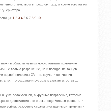
лученного земством в прошлом году, и кроме того на тот
 губернатора.
раницы:
1
2
3
4
5
6
7
8
9
10
эпохи в области музыки можно назвать появление
ки, не только разрешение, но и поощрение танцев.
и первой половины XVIII в. звучали сочинения
, а то, что создавали русские музыканты, остав ...
I в. уже ослабленной, а крупные потрясения, которые
ервые десятилетия этого века, еще больше расшатали
ные войны, разорение страны иностранными армиями и