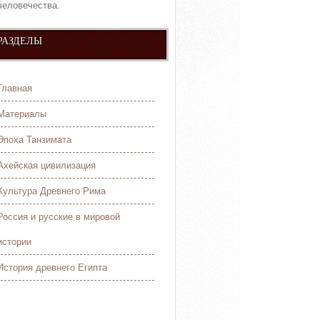
человечества.
РАЗДЕЛЫ
Главная
Материалы
Эпоха Танзимата
Ахейская цивилизация
Культура Древнего Рима
Россия и русские в мировой
истории
История древнего Египта