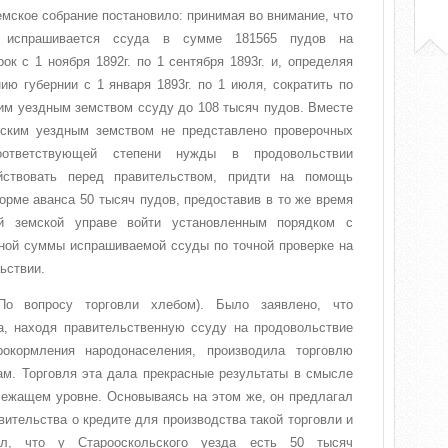
емское собрание постановило: принимая во внимание, что
 испрашивается ссуда в сумме 181565 пудов на
ок с 1 ноября 1892г. по 1 сентября 1893г. и, определяя
ю губернии с 1 января 1893г. по 1 июля, сократить по
м уездным земством ссуду до 108 тысяч пудов. Вместе
ьским уездным земством не представлено проверочных
ответствующей степени нужды в продовольствии
йствовать перед правительством, придти на помощь
рме аванса 50 тысяч пудов, предоставив в то же время
й земской управе войти установленным порядком с
ьной суммы испрашиваемой ссуды по точной проверке на
ьствии.
По вопросу торговли хлебом). Было заявлено, что
а, находя правительственную ссуду на продовольствие
рокормления народонаселения, производила торговлю
ам. Торговля эта дала прекрасные результаты в смысле
лежащем уровне. Основываясь на этом же, он предлагал
вительства о кредите для производства такой торговли и
л, что у Старооскольского уезда есть 50 тысяч