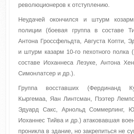
революционеров к отступлению.
Неудачей окончился и штурм козарм
полиции (боевая группа в составе Т
Антона Гроссфельдта, Августа Копти, Эд
и штурм казарм 10-го пехотного полка 
составе Иоханнеса Лезуке, Антона Хен
Симонлатсер и др.).
Группа восставших (Фердинанд Ку
Кыргемаа, Яан Линтсман, Пээтер Лемпо
Эдуард Сакс, Арнольд Соммерлинг, Ю
Иоханнес Тийва и др.) атаковавшая вое
проникла в здание, но закрепиться не с